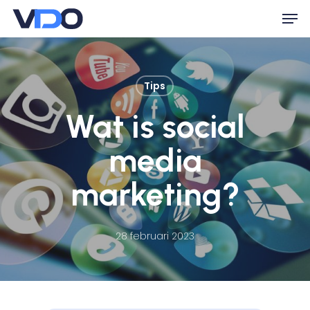
Skip
Men
to
Close
main
Menu
content
Tips
Wat is social
media
marketing?
28 februari 2023