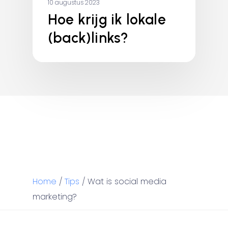
10 augustus 2023
Hoe krijg ik lokale
(back)links?
Home
/
Tips
/
Wat is social media
marketing?