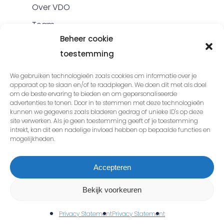
Over VDO
Team
Beheer cookie
Portfolio
toestemming
Blog
We gebruiken technologieën zoals cookies om informatie over je
Wiki
apparaat op te slaan en/of te raadplegen. We doen dit met als doel
Contact
om de beste ervaring te bieden en om gepersonaliseerde
advertenties te tonen. Door in te stemmen met deze technologieën
Gratis SEO quickscan
kunnen we gegevens zoals bladeren gedrag of unieke ID's op deze
site verwerken. Als je geen toestemming geeft of je toestemming
intrekt, kan dit een nadelige invloed hebben op bepaalde functies en
mogelijkheden.
© 2026 Van Dongen Online.
Accepteren
Algemene voorwaarden
Privacy
Bekijk voorkeuren
statement
Privacy Statement
Privacy Statement
twitter
facebook
linkedin