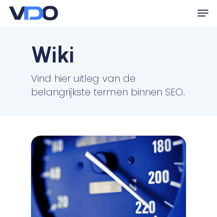
Skip
Men
to
Close
main
Menu
Wiki
content
Vind hier uitleg van de
belangrijkste termen binnen SEO.