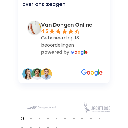
over ons zeggen
Van Dongen Online
4.5
Gebaseerd op 13
beoordelingen
powered by
G
o
o
g
l
e