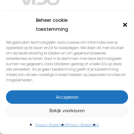
Beheer cookie
toestemming
Contact
Van Dongen Online
We gebruiken technologieën zoals cookies om informatie over je
apparaat op te slaan en/of te raadplegen. We doen dit met als doel
Liessentstraat 9a
om de beste ervaring te bieden en om gepersonaliseerde
advertenties te tonen. Door in te stemmen met deze technologieën
5405AH Uden
kunnen we gegevens zoals bladeren gedrag of unieke ID's op deze
site verwerken. Als je geen toestemming geeft of je toestemming
+31 (0)40 209 4004
intrekt, kan dit een nadelige invloed hebben op bepaalde functies en
mogelijkheden.
info@vandongen-online.nl
Accepteren
Specialismes
Bekijk voorkeuren
SEO Bureau
Privacy Statement
Privacy Statement
SEO