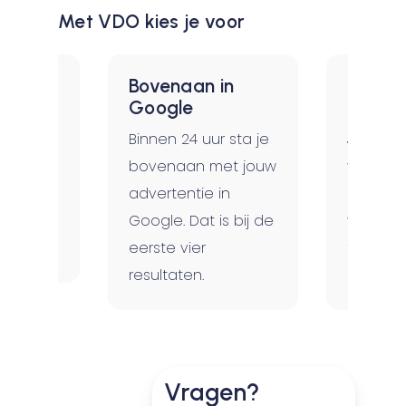
Met VDO kies je voor
Bovenaan in
Betale
ten
Google
échte 
d inzicht
Binnen 24 uur sta je
Je betaa
n en
bovenaan met jouw
voor de 
 van je
advertentie in
niet me
 Écht
Google. Dat is bij de
vertonin
eerste vier
tegenste
resultaten.
print ad
Vragen?