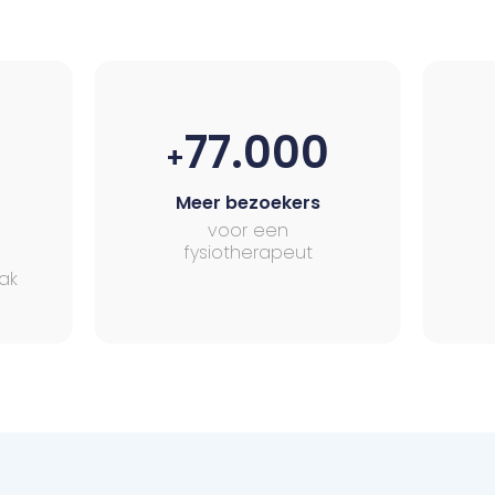
77.000
+
Meer bezoekers
voor een
fysiotherapeut
ak