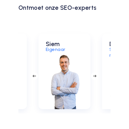
Ontmoet onze SEO-experts
n
Siem
Debby
ding
Eigenaar
SEO acc
manage