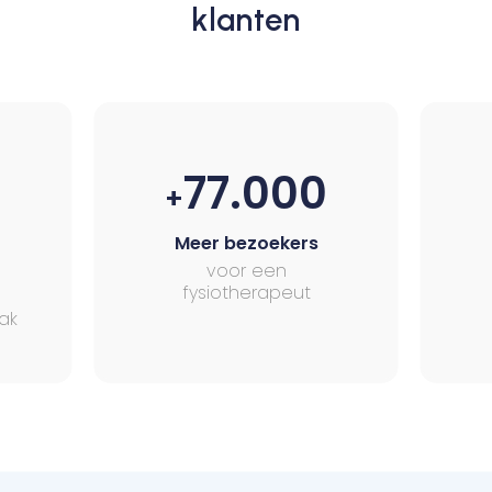
klanten
77.000
+
Meer bezoekers
voor een
fysiotherapeut
ak