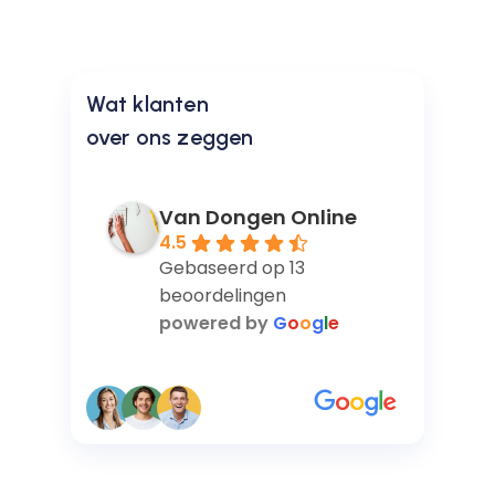
Google
Wat klanten
Reviews
over ons zeggen
Van Dongen Online
4.5
Gebaseerd op 13
beoordelingen
powered by
G
o
o
g
l
e