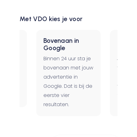
Met VDO kies je voor
Bovenaan in
Betale
ten
Google
échte 
d inzicht
Binnen 24 uur sta je
Je betaa
n en
bovenaan met jouw
voor de 
 van je
advertentie in
niet me
 Écht
Google. Dat is bij de
vertonin
eerste vier
tegenste
resultaten.
print ad