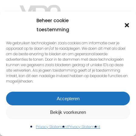
Beheer cookie
toestemming
Contact
We gebruiken technologieën zoals cookies om informatie over je
apparaat op te slaan en/of te raadplegen. We doen dit met als doel
om de beste ervaring te bieden en om gepersonaliseerde
Van Dongen Online
advertenties te tonen. Door in te stemmen met deze technologieën
kunnen we gegevens zoals bladeren gedrag of unieke ID's op deze
Liessentstraat 9a
site verwerken. Als je geen toestemming geeft of je toestemming
5405AH Uden
intrekt, kan dit een nadelige invloed hebben op bepaalde functies en
mogelijkheden.
+31 (0)40 209 4004
info@vandongen-online.nl
Accepteren
Bekijk voorkeuren
Specialismes
Privacy Statement
Privacy Statement
SEO Bureau