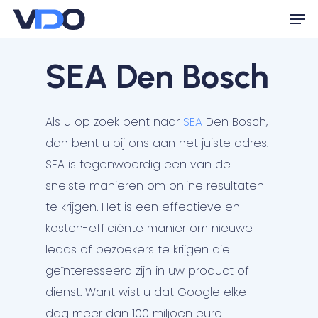
Skip
Men
to
Close
main
SEA Den Bosch
Menu
content
Als u op zoek bent naar
SEA
Den Bosch,
dan bent u bij ons aan het juiste adres.
SEA is tegenwoordig een van de
snelste manieren om online resultaten
te krijgen. Het is een effectieve en
kosten-efficiënte manier om nieuwe
leads of bezoekers te krijgen die
geïnteresseerd zijn in uw product of
dienst. Want wist u dat Google elke
dag meer dan 100 miljoen euro