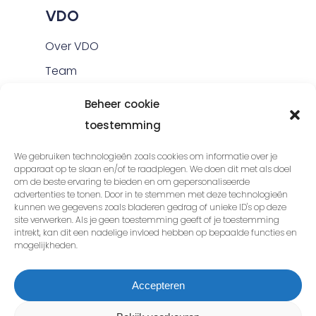
VDO
Over VDO
Team
Portfolio
Beheer cookie
Blog
toestemming
Wiki
We gebruiken technologieën zoals cookies om informatie over je
Contact
apparaat op te slaan en/of te raadplegen. We doen dit met als doel
om de beste ervaring te bieden en om gepersonaliseerde
Gratis SEO quickscan
advertenties te tonen. Door in te stemmen met deze technologieën
kunnen we gegevens zoals bladeren gedrag of unieke ID's op deze
site verwerken. Als je geen toestemming geeft of je toestemming
intrekt, kan dit een nadelige invloed hebben op bepaalde functies en
mogelijkheden.
© 2026 Van Dongen Online.
Accepteren
Algemene voorwaarden
Privacy
statement